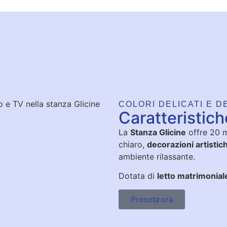
COLORI DELICATI E D
Caratteristich
La
Stanza Glicine
offre 20 m
chiaro,
decorazioni artistic
ambiente rilassante.
Dotata di
letto matrimonial
Prenota ora