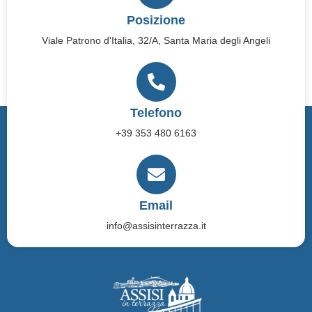
Numero di telefono: 3348211477
Posizione
P. IVA: 02568980540
Viale Patrono d'Italia, 32/A, Santa Maria degli Angeli
1. Generale
Non siamo disposti o obbligati a partecipare a procedure di
risoluzione delle controversie davanti a un comitato di arbitrato
dei consumatori.
Telefono
+39 353 480 6163
Email
info@assisinterrazza.it